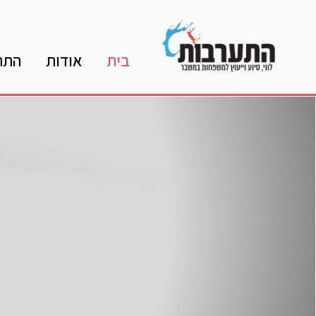
בית
אודות
התה