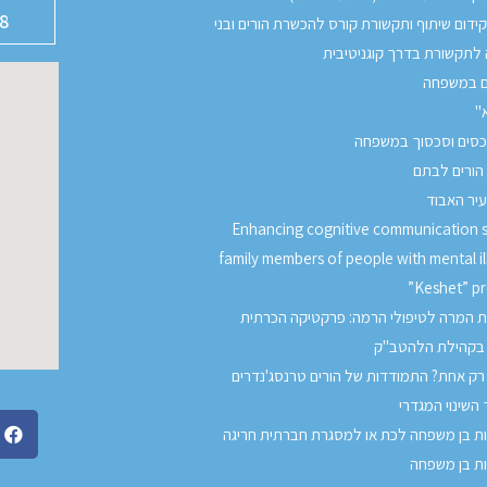
8
ידום שיתוף ותקשורת קורס להכשרת הורים ובני
לתקשורת בדרך קוגניטיבית
ם במשפחה
א"
כסים וסכסוך במשפחה
 הורים לבתם
עיר האבוד
Enhancing cognitive communication sk
family members of people with mental il
”Keshet” p
ות המרה לטיפולי הרמה: פרקטיקה הכרתית
 בקהילת הלהטב"ק
רק אחת? התמודדות של הורים טרנסג'נדרים
השינוי המגדרי
 בן משפחה לכת או למסגרת חברתית חריגה
ת בן משפחה