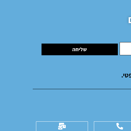
שליחה
טי.