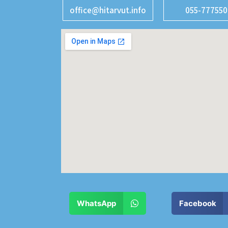
office@hitarvut.info
055-777550
WhatsApp
Facebook