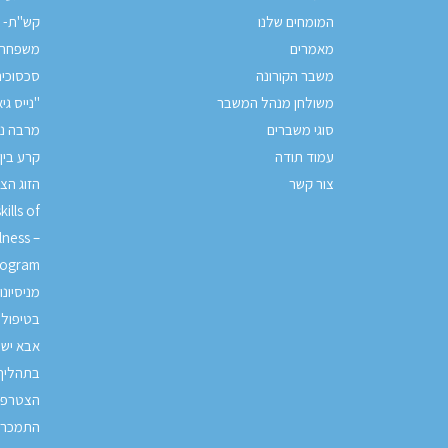
המומחים שלנו
קש"ת- ק
מאמרים
משפחה 
משבר הקורונה
סכסוכי
משולחן מנהל המשבר
"נייס גי
סוגי משברים
מרבה נ
עמוד תודה
קרע בין
צור קשר
הזוג הצ
ills of
lness –
rogram
מניסיונ
בטיפול
אבא יש 
בתהליך 
הצטרפות
התמכרו