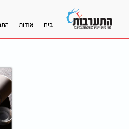
בית
אודות
התה