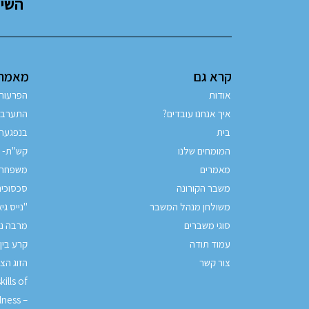
השיר
קרא גם
מאמרים
אודות
הפרעות
איך אנחנו עובדים?
התערבות
בית
בנפגעת 
המומחים שלנו
קש"ת- ק
מאמרים
משפחה 
משבר הקורונה
סכסוכי
משולחן מנהל המשבר
"נייס גי
סוגי משברים
מרבה נ
עמוד תודה
קרע בין
צור קשר
הזוג הצ
ills of
lness –