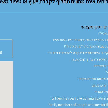
ותים אינם מהווים תחליף לקבלת ייעוץ או טיפול משפ
 ותוכן מקצועי
 אכילה
 טיפולית בגישה אינטגרטיבית אסטרטגית
קבוצה סמכותנית ("כת מיסטית")
8
ידום שיתוף ותקשורת קורס להכשרת הורים ובני
לתקשורת בדרך קוגניטיבית
ם במשפחה
א"
כסים וסכסוך במשפחה
 הורים לבתם
עיר האבוד
Enhancing cognitive communication sk
family members of people with mental il