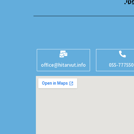
טי.
office@hitarvut.info
055-777550