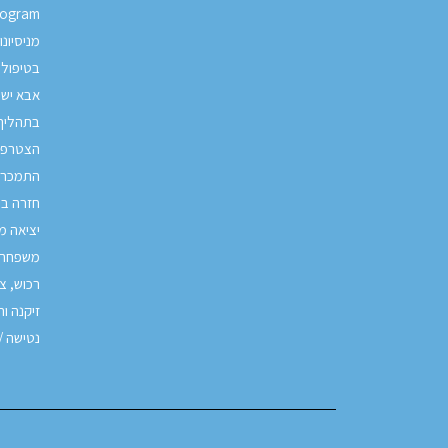
rogram
מניסיונ
בטיפול
אבא יש 
בתהליך 
הצטרפות
התמכרו
חזרה ב
יציאה מ
משפחה 
רכוש, צו
זיקנה ו
נטישה /