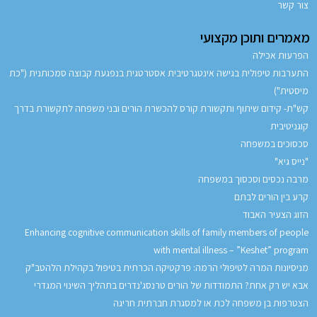
צור קשר
מאמרים ותוכן מקצועי
הפרעות אכילה
התערבות טיפולית בגישה אינטגרטיבית אסטרטגית בנפגעת קבוצה סמכותנית ("כת
מיסטית")
קש"ת- קידום שיתוף ותקשורת קורס להכשרת הורים ובני משפחה לתקשורת בדרך
קוגניטיבית
סכסוכים במשפחה
"נייס גיא"
מרבה נכסים וסכסוך במשפחה
קרע בין הורים לבתם
הזוג הצעיר האבוד
Enhancing cognitive communication skills of family members of people
with mental illness – ”Keshet” program
מניסיונות המרה לטיפולי הרמה: פרקטיקה הכרתית בטיפול בקהילת הלהטב"ק
אבא יש רק אחת? התמודדות של הורים טרנסג'נדרים בתהליך השינוי המגדרי
הצטרפות בן משפחה לכת או למסגרת חברתית חריגה