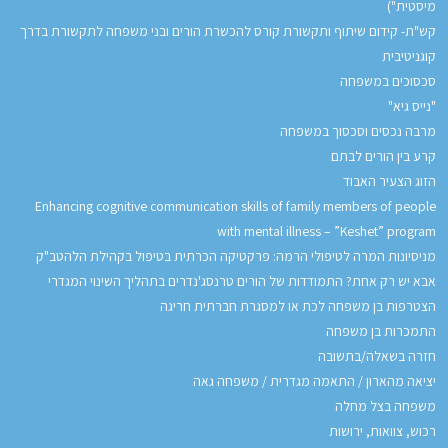
מיסטית")
קש"ת- קידום שיתוף ותקשורת קורס להכשרת הורים ובני משפחה לתקשורת בדרך
קוגניטיבית
סכסוכים במשפחה
"נייס גיא"
מרבה נכסים וסכסוך במשפחה
קרע בין הורים לבתם
הזוג הצעיר האבוד
Enhancing cognitive communication skills of family members of people
with mental illness – ”Keshet” program
מניסיונות המרה לטיפולי הרמה: פרקטיקה הכרתית בטיפול בקהילת הלהטב"ק
אבא יש רק אחת? התמודדות של הורים טרנסג'נדרים בתהליך השינוי המגדרי
הצטרפות בן משפחה לכת או למסגרת חברתית חריגה
התמכרות בן משפחה
חזרה בשאלה/בתשובה
יציאה מהארון / התאמה מגדרית / משפחה גאה
משפחה בצל מחלה
רכוש, צוואות, ירושות