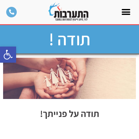
תודה !
פתח סרגל
תודה על פנייתך!